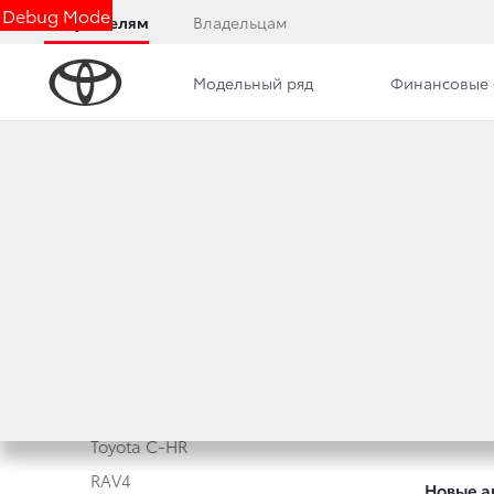
Debug Mode
Покупателям
Владельцам
Модельный ряд
Финансовые 
Модельный ряд
Автомоб
Corolla
Автомоб
Camry
Toyota 
Toyota C-HR
RAV4
Новые а