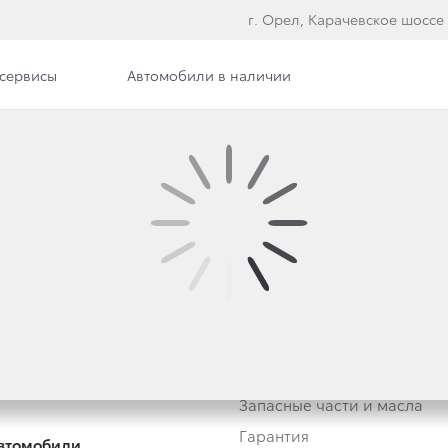
г. Орел, Карачевское шоссе 
сервисы
Автомобили в наличии
или с пробегом
Владельцам
или с пробегом в наличии
Обзор раздела
Трейд-ин
Услуги сервиса
Запасные части и масла
Гарантия
втомобили