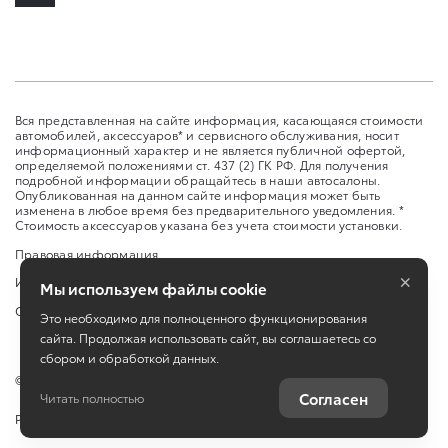
Вся представленная на сайте информация, касающаяся стоимости
автомобилей, аксессуаров* и сервисного обслуживания, носит
информационный характер и не является публичной офертой,
определяемой положениями ст. 437 (2) ГК РФ. Для получения
подробной информации обращайтесь в наши автосалоны.
Опубликованная на данном сайте информация может быть
изменена в любое время без предварительного уведомления. *
Стоимость аксессуаров указана без учета стоимости установки.
Правовая информация
×
Изменить настройку cookies
Мы используем файлы cookie
Сбросить cookie
Это необходимо для полноценного функционирования
сайта. Продолжая использовать сайт, вы соглашаетесь со
сбором и обработкой данных.
©
2026
Toyota
Согласен
Читать полностью
Работает на технологиях
TradeDealer