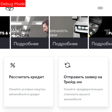
Debug Mode
е
Подробнее
Подробнее
Подробн
Рассчитать кредит
Отправить заявку на
Трейд-ин
Узнайте условия покупки
Узнайте предварительную
автомобиля в кредит
стоимость вашего
автомобиля