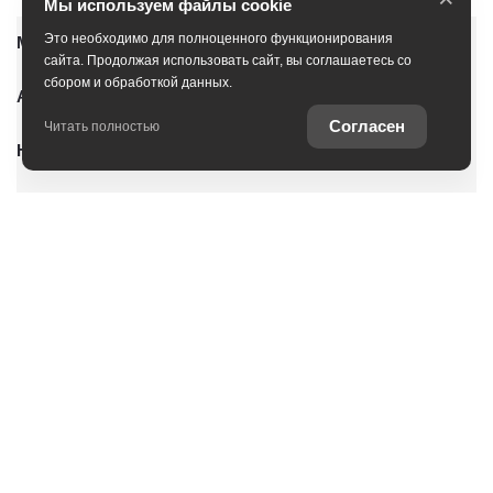
Мы используем файлы cookie
Это необходимо для полноценного функционирования
Модельный ряд
сайта. Продолжая использовать сайт, вы соглашаетесь со
сбором и обработкой данных.
Автомобили с пробегом
Согласен
Читать полностью
Новые автомобили
Условия покупки
Владельцам
О дилерском центре
Специальные предложения
Оцените ваш автомобиль
Консультация по кредиту