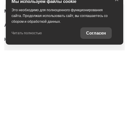
Мы используем файлы cookie
Это необходимо для полноценного функционирования
Модельный ряд
сайта. Продолжая использовать сайт, вы соглашаетесь со
сбором и обработкой данных.
Автомобили с пробегом
Согласен
Читать полностью
Новые автомобили
Условия покупки
Владельцам
О дилерском центре
Специальные предложения
Оцените ваш автомобиль
Консультация по кредиту