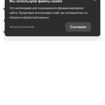
Мы используем файлы cookie
Это необходимо для полноценного функционирования
Модельный ряд
сайта. Продолжая использовать сайт, вы соглашаетесь со
сбором и обработкой данных.
Автомобили с пробегом
Согласен
Читать полностью
Новые автомобили
Условия покупки
Владельцам
О дилерском центре
Специальные предложения
Оцените ваш автомобиль
Консультация по кредиту