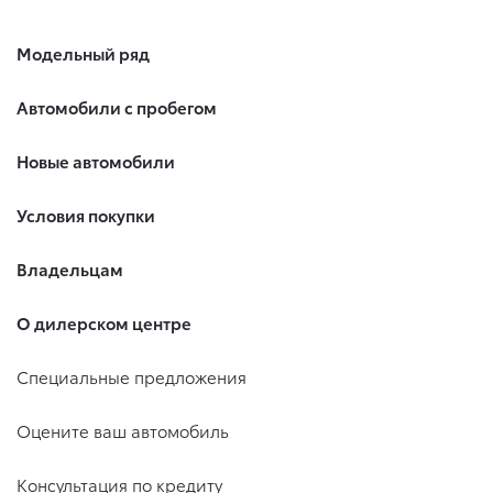
информацию об услугах и (или) работах, оказанных и (или)
выполненных по договору (заказ-наряд, иному документу);
Модельный ряд
СНИЛС, реквизиты свидетельства о присвоении ИНН; данные
о трудовой деятельности и работодателей (ИНН, адрес); вид и
форма занятости, дата трудоустройства; доход по месту
Автомобили с пробегом
работы, сумма дополнительных личных доходов, совокупный
доход семьи, расходы; реквизиты заграничного паспорта
(серия, номер, дата выдачи, кем выдан); прежние ФИО с
Новые автомобили
реквизитами документа-основания, семейное положение,
количество детей (в случае приобретения Клиентом
страхового продукта (страховки) и (или) заключения
Условия покупки
кредитного договора);
иная информация и сведения, предоставленные Клиентом
Владельцам
Оператору любыми способами, в том числе при совершении
звонков, посещении мероприятий и участия в акциях, путём
проведения опросов и заполнения документов, анкет, веб-
О дилерском центре
форм на сайтах и т.п., а также путём фотографирования и
аудиозаписи.
Специальные предложения
Цели обработки персональных данных:
Оцените ваш автомобиль
принятие решения о заключении, заключение и исполнение
Консультация по кредиту
договоров (дополнительных соглашений, иных сделок),