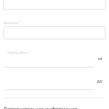
Должность
Период работы
от
до
Дополнительная информация