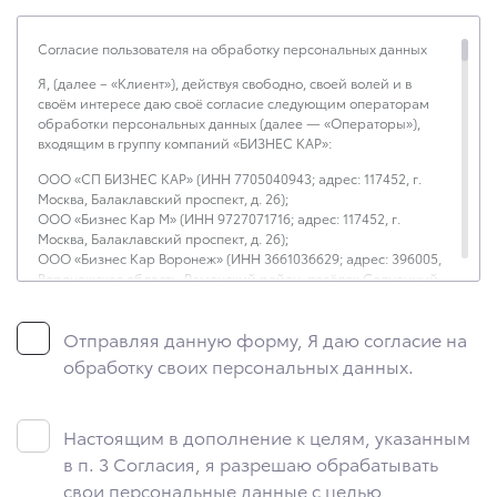
Согласие пользователя на обработку персональных данных
Я, (далее – «Клиент»), действуя свободно, своей волей и в
своём интересе даю своё согласие следующим операторам
обработки персональных данных (далее — «Операторы»),
входящим в группу компаний «БИЗНЕС КАР»:
ООО «СП БИЗНЕС КАР» (ИНН 7705040943; адрес: 117452, г.
Москва, Балаклавский проспект, д. 26);
ООО «Бизнес Кар М» (ИНН 9727071716; адрес: 117452, г.
Москва, Балаклавский проспект, д. 26);
ООО «Бизнес Кар Воронеж» (ИНН 3661036629; адрес: 396005,
Воронежская область, Рамонский район, посёлок Солнечный,
ул. Московское шоссе, д. 22);
ООО «Бизнес Кар Каспий» (ИНН 3017051249; адрес: 414018,
Отправляя данную форму, Я даю согласие на
Астраханская область, г. Астрахань, ул. Аэропортовское шоссе,
д. 48);
обработку своих персональных данных.
ООО «Бизнес Кар Кубань» (ИНН 0107014782; адрес: 385121,
Республика Адыгея, Тахтамукайский район, аул Новая Адыгея,
ул. Тургеневское шоссе, 12Б);
Настоящим в дополнение к целям, указанным
ООО «Бизнес Кар Кузбасс» (ИНН 4205094825; адрес: 650070,
г. Кемерово, Ленинский район, ул. Тухачевского, 40/1);
в п. 3 Согласия, я разрешаю обрабатывать
ООО «Бизнес Кар Курск» (ИНН 4625004824; адрес: 305014, г.
свои персональные данные с целью